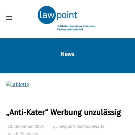
News
„Anti-Kater“ Werbung unzulässig
20. December 2024
by
lawpoint Rechtsanwälte
in
Life Sciences