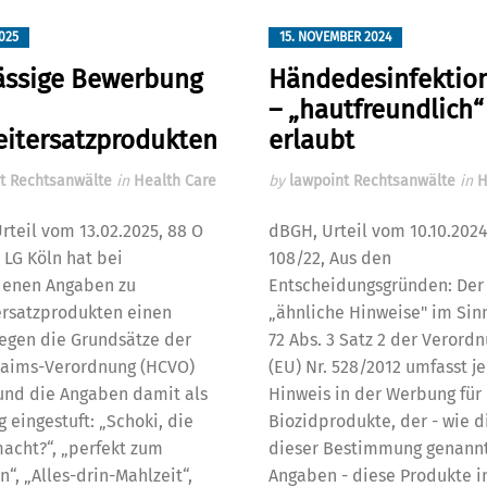
2025
15. NOVEMBER 2024
ässige Bewerbung
Händedesinfektion
– „hautfreundlich“
eitersatzprodukten
erlaubt
t Rechtsanwälte
in
Health Care
by
lawpoint Rechtsanwälte
in
H
Urteil vom 13.02.2025, 88 O
dBGH, Urteil vom 10.10.2024
 LG Köln hat bei
108/22, Aus den
denen Angaben zu
Entscheidungsgründen: Der 
ersatzprodukten einen
„ähnliche Hinweise" im Sinn
egen die Grundsätze der
72 Abs. 3 Satz 2 der Verord
laims-Verordnung (HCVO)
(EU) Nr. 528/2012 umfasst j
und die Angaben damit als
Hinweis in der Werbung für
g eingestuft: „Schoki, die
Biozidprodukte, der - wie d
acht?“, „perfekt zum
dieser Bestimmung genann
, „Alles-drin-Mahlzeit“,
Angaben - diese Produkte in