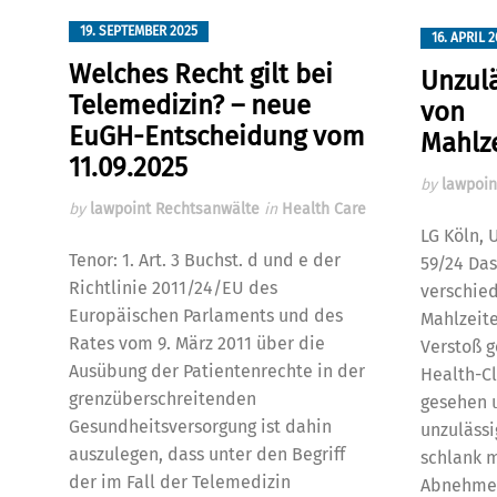
19. SEPTEMBER 2025
16. APRIL 
Welches Recht gilt bei
Unzul
Telemedizin? – neue
von
EuGH-Entscheidung vom
Mahlz
11.09.2025
by
lawpoin
by
lawpoint Rechtsanwälte
in
Health Care
LG Köln, 
Tenor: 1. Art. 3 Buchst. d und e der
59/24 Das
Richtlinie 2011/24/EU des
verschie
Europäischen Parlaments und des
Mahlzeit
Rates vom 9. März 2011 über die
Verstoß g
Ausübung der Patientenrechte in der
Health-C
grenzüberschreitenden
gesehen 
Gesundheitsversorgung ist dahin
unzulässi
auszulegen, dass unter den Begriff
schlank m
der im Fall der Telemedizin
Abnehmen“