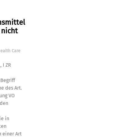
smittel
 nicht
ealth Care
, I ZR
Begriff
e des Art.
nung VO
eden
ie in
ten
 einer Art