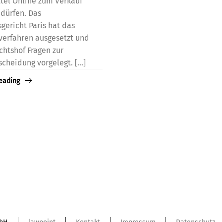
tel Online zum Verkauf
dürfen. Das
gericht Paris hat das
verfahren ausgesetzt und
htshof Fragen zur
cheidung vorgelegt. [...]
eading