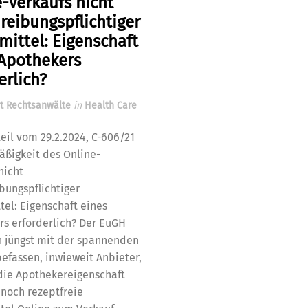
-Verkaufs nicht
reibungspflichtiger
mittel: Eigenschaft
 Apothekers
erlich?
t Rechtsanwälte
in
Health Care
eil vom 29.2.2024, C-606/21
ßigkeit des Online-
nicht
bungspflichtiger
tel: Eigenschaft eines
s erforderlich? Der EuGH
h jüngst mit der spannenden
befassen, inwieweit Anbieter,
die Apothekereigenschaft
nnoch rezeptfreie