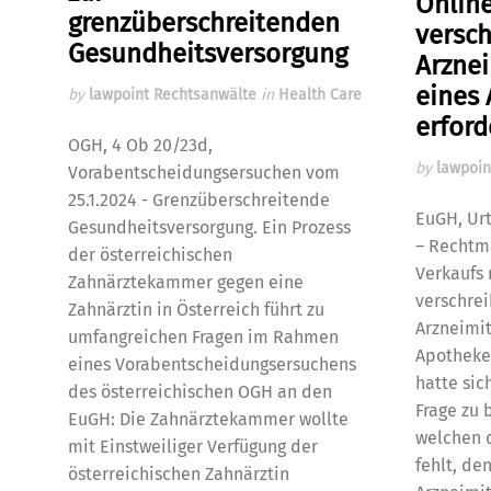
Online
grenzüberschreitenden
versch
Gesundheitsversorgung
Arznei
eines
by
lawpoint Rechtsanwälte
in
Health Care
erford
OGH, 4 Ob 20/23d,
by
lawpoin
Vorabentscheidungsersuchen vom
25.1.2024 - Grenzüberschreitende
EuGH, Urt
Gesundheitsversorgung. Ein Prozess
– Rechtmä
der österreichischen
Verkaufs 
Zahnärztekammer gegen eine
verschrei
Zahnärztin in Österreich führt zu
Arzneimit
umfangreichen Fragen im Rahmen
Apotheker
eines Vorabentscheidungsersuchens
hatte sic
des österreichischen OGH an den
Frage zu 
EuGH: Die Zahnärztekammer wollte
welchen 
mit Einstweiliger Verfügung der
fehlt, de
österreichischen Zahnärztin